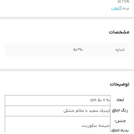
ALTON
برند:
آلتون
مشخصات
اندازه
90*50
توضیحات
ابعاد
۹۰ × ۵۰ cm
رنگ اجاق
اپتیک سفید با علائم مشکی
جنس-
شیشه سکوریت
بدنه-اجاق