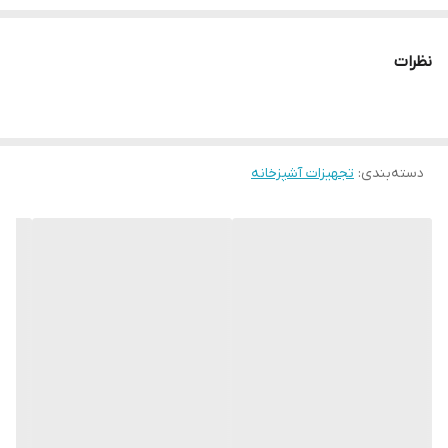
شعله-
۵ شعله
اجاق-گاز
نظرات
پلوپز
وسط
تنظیم-
ندارد
مجزا
دسته‌بندی
:
تجهیزات آشپزخانه
فندک
دارد
اتوماتیک
تاپ تایم
دارد
توضیحات-
۲۴ ماه گارانتی و ۱۰ سال خدمات پس از فروش, سپر حرارتی,
اجاق
شیشه سکوریت مقاوم به ضربه و حرارت, ولوم باکالیتی
روغنگیر
لعاب Easy to clean
زه لولا
ندارد
قهوه جوش-متوسط-بزرگ-مینی وک-پلوپز( سر شعله
سرشعله