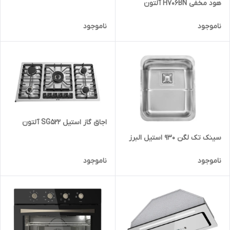
هود مخفی H706BN آلتون
ناموجود
ناموجود
اجاق گاز استیل SG522 آلتون
سینک تک لگن 930 استیل البرز
ناموجود
ناموجود