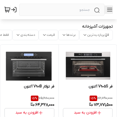
تجهیزات آشپزخانه
پربازدیدترین
برندها
قیمت
دسته‌بندی
فقط م
فر V905S آلتون
فر توکار V901B آلتون
75,680,000
86,790,000
15
%
15
%
64,328,000
73,771,500
افزودن به سبد
افزودن به سبد