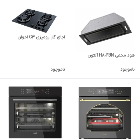
اجاق گاز رومیزی G3 اخوان
هود مخفی H804BN آلتون
ناموجود
ناموجود