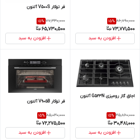
فر توکار V500S آلتون
77,330,000
86,790,000
15
%
15
%
65,730,500
73,771,500
افزودن به سبد
افزودن به سبد
اجاق گاز رومیزی G523N آلتون
فر توکار V905B آلتون
85,030,000
35,860,000
15
%
15
%
72,275,500
30,481,000
افزودن به سبد
افزودن به سبد