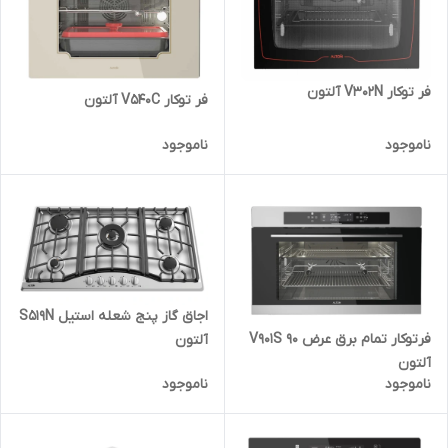
فر توکار V302N آلتون
فر توکار V540C آلتون
ناموجود
ناموجود
اجاق گاز پنج شعله استیل S519N
فرتوکار تمام برق عرض 90 V901S
آلتون
آلتون
ناموجود
ناموجود