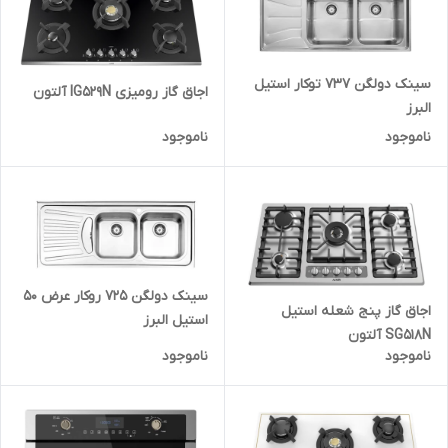
سینک دولگن 737 توکار استیل
اجاق گاز رومیزی IG529N آلتون
البرز
ناموجود
ناموجود
سینک دولگن 725 روکار عرض 50
اجاق گاز پنج شعله استیل
استیل البرز
SG518N آلتون
ناموجود
ناموجود