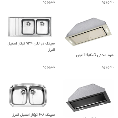
ناموجود
ناموجود
سینک دو لگن 734 توکار استیل
البرز
هود مخفی H840C آلتون
ناموجود
ناموجود
سینک 628 توکار استیل البرز