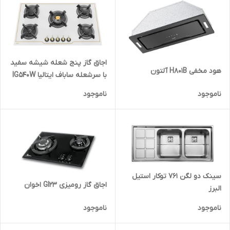
اجاق گاز پنج شعله شیشه سفید
هود مخفی H801B آلتون
با سرشعله ساباف ایتالیا IG540W
آلتون
ناموجود
ناموجود
سینک دو لگن 761 توکار استیل
اجاق گاز رومیزی GI23 اخوان
البرز
ناموجود
ناموجود