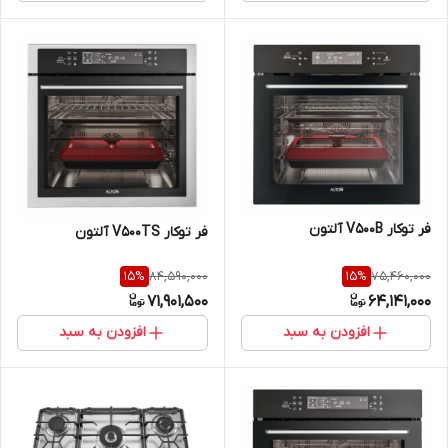
فر توکار V500B آلتون
فر توکار V500TS آلتون
84,590,000
75,460,000
15
%
15
%
71,901,500
64,141,000
افزودن به سبد
افزودن به سبد