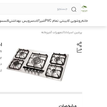
خانه
روشویی کابینتی تمام PVC
شیرآلات
سرویس بهداشتی
اکسسو
پرشین اسپادانا
/
تجهیزات آشپزخانه
اج
AN
بر
دس
ان
مشخصات