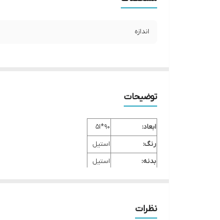
اندازه
توضیحات
ابعاد:
90*51
رنگ:
استیل
بدنه:
استیل
منبع انرژی:
گازی
تعداد شعله:
5 شعله
نظرات
تکنولوژی برنر:
ایرانی