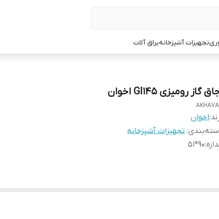
ری
تجهیزات آشپزخانه
یراق آلات
اق گاز رومیزی GI145 اخوان
AKHAV
ند:
اخوان
ته‌بندی
:
تجهیزات آشپزخانه
دازه
:
90*51