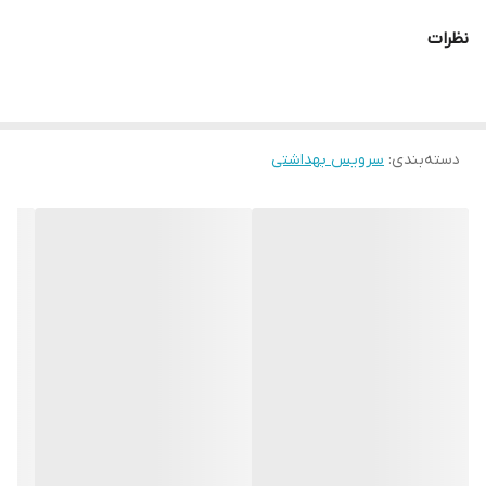
جاصابون
نظرات
جامسواک
جادستمال ورقه ای
تولید شده از متریال ABS
دارای 5 سال ضمانت تعویض
دسته‌بندی
:
سرویس بهداشتی
آبکاری شده در شرایط خلا
رنگ های طلایی با آبکاری PVD