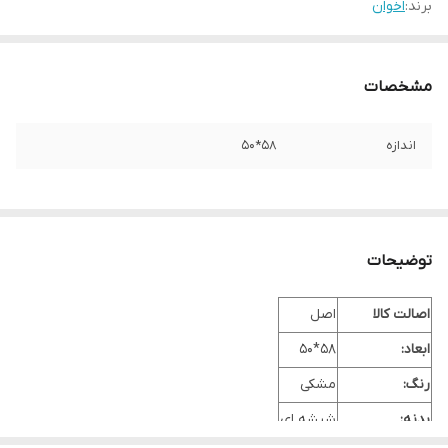
برند:
اخوان
مشخصات
اندازه
58*50
توضیحات
اصالت کالا
اصل
ابعاد:
58*50
رنگ:
مشکی
بدنه:
شیشه ای