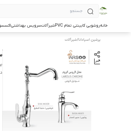
خانه
روشویی کابینتی تمام PVC
شیرآلات
سرویس بهداشتی
اکسسو
پرشین اسپادانا
/
شیرآلات
س
بر
دس