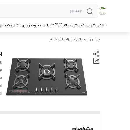
خانه
روشویی کابینتی تمام PVC
شیرآلات
سرویس بهداشتی
اکسسو
پرشین اسپادانا
/
تجهیزات آشپزخانه
اج
ON
بر
دس
اص
ان
مشخصات