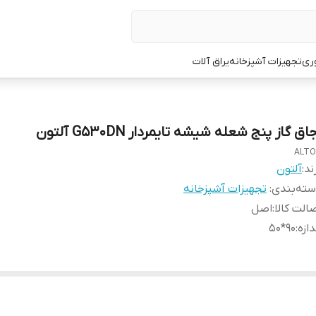
ری
تجهیزات آشپزخانه
یراق آلات
اق گاز پنج شعله شیشه تایمردار G530DN آلتون
ALT
ند:
آلتون
ته‌بندی
:
تجهیزات آشپزخانه
الت کالا
:
اصل
دازه
:
90*50