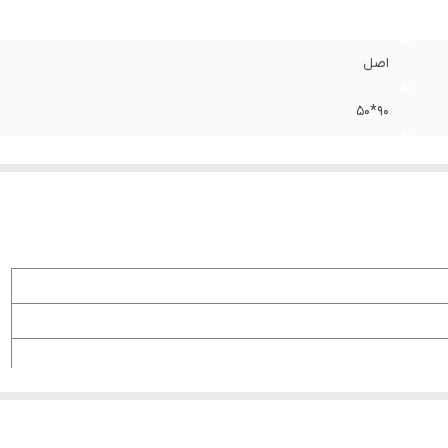
اصل
90*50