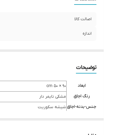
اصالت کالا
اندازه
توضیحات
ابعاد
۹۰ × ۵۰ cm
رنگ اجاق
مشکی تایمر دار
جنس-بدنه-اجاق
شیشه سکوریت
شعله-اجاق-گاز
۵ شعله
پلوپز
وسط