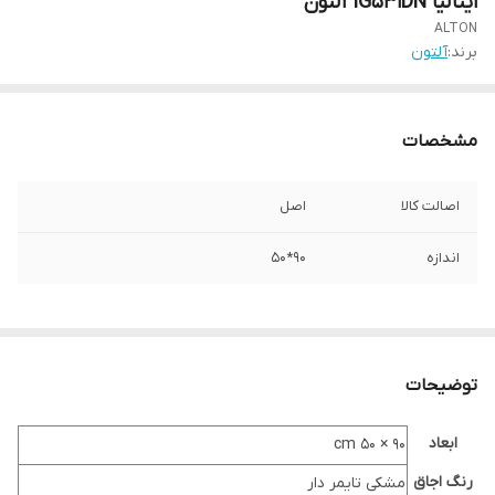
ایتالیا IG531DN آلتون
ALTON
برند:
آلتون
مشخصات
اصالت کالا
اصل
اندازه
90*50
توضیحات
ابعاد
۹۰ × ۵۰ cm
رنگ اجاق
مشکی تایمر دار