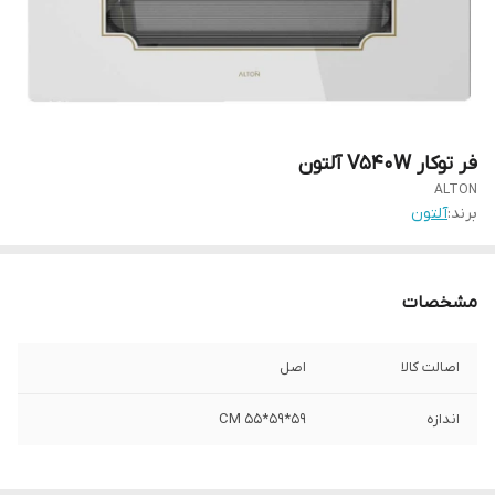
فر توکار V540W آلتون
ALTON
برند:
آلتون
مشخصات
اصالت کالا
اصل
اندازه
59*59*55 CM