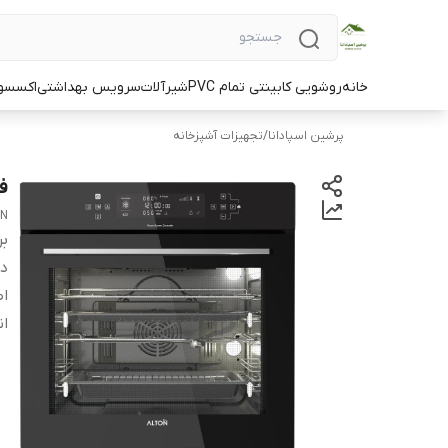
خانه
روشویی کابینتی تمام PVC
شیرآلات
سرویس بهداشتی
اکسسو
پرشین اسپادانا
/
تجهیزات آشپزخانه
فر
ON
بر
دس
اص
ان