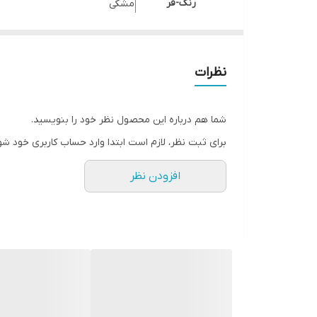
رنگ-فر
مشکی
نوع ولوم
ندارد
حجم (به لیتر )
۷۲
نظرات
منبع-انرژی
تمام برق
پخت سریع
دارد
شما هم درباره این محصول نظر خود را بنویسید.
جوجه گردان
دارد
برای ثبت نظر، لازم است ابتدا وارد حساب کاربری خود شو
ذخیره برنامه
دارد
افزودن نظر
لولای آرام بند
دارد
TFT
ندارد
WIFI
ندارد
نوع شیشه فر
سکوریت
نوع برد
LCD – نگاتیو
نمایشگر
دارد