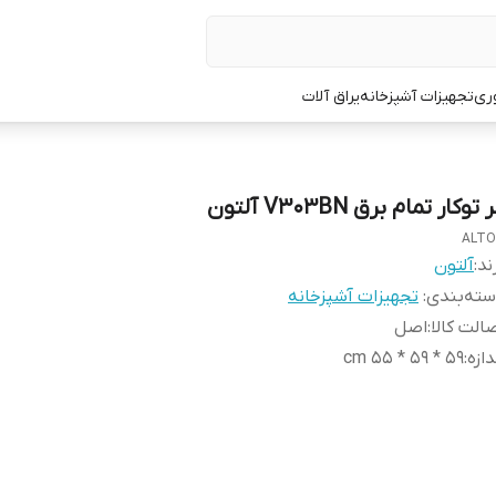
ری
تجهیزات آشپزخانه
یراق آلات
 توکار تمام برق V303BN آلتون
ALT
ند:
آلتون
ته‌بندی
:
تجهیزات آشپزخانه
الت کالا
:
اصل
دازه
:
۵۹ * ۵۹ * ۵۵ cm