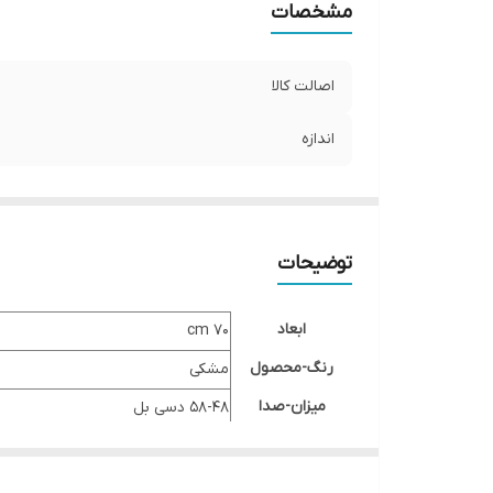
مشخصات
اصالت کالا
اندازه
توضیحات
ابعاد
۷۰ cm
رنگ-محصول
مشکی
میزان-صدا
۵۸-۴۸ دسی بل
نوع-هود
مخفی
نوع-کلید
لمسی