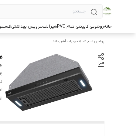
خانه
روشویی کابینتی تمام PVC
شیرآلات
سرویس بهداشتی
اکسسو
پرشین اسپادانا
/
تجهیزات آشپزخانه
هود
ON
بر
دس
اص
ان