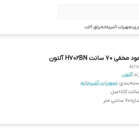
ری
تجهیزات آشپزخانه
یراق آلات
 مخفی 70 سانت H702BN آلتون
ALT
ند:
آلتون
ته‌بندی
:
تجهیزات آشپزخانه
الت کالا
:
اصل
دازه
:
70 سانتی متر