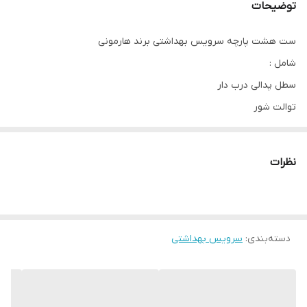
توضیحات
ست هشت پارچه سرویس بهداشتی برند هارمونی
شامل :
سطل پدالی درب دار
توالت شور
جامایع
جاصابون
نظرات
جامسواک
جادستمال ورقه ای
جای عود
دسته‌بندی
:
جای مسواک و ریش تراش برقی
سرویس بهداشتی
تولید شده از متریال ABS
دارای 5 سال ضمانت تعویض
آبکاری شده در شرایط خلا