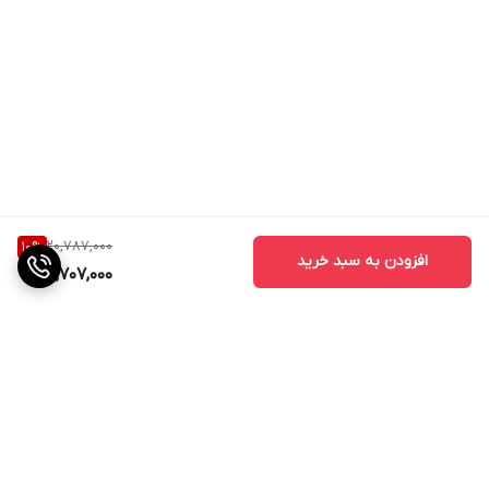
20,787,000
10
%
افزودن به سبد خرید
18,707,000
برگشت به بالا