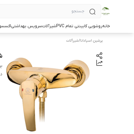
خانه
روشویی کابینتی تمام PVC
شیرآلات
سرویس بهداشتی
اکسسو
پرشین اسپادانا
/
شیرآلات
ش
بر
دس