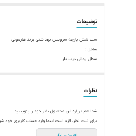
توضیحات
ست شش پارچه سرویس بهداشتی برند هارمونی
شامل :
سطل پدالی درب دار
توالت شور
جامایع
جاصابون
نظرات
جامسواک
جادستمال ورقه ای
شما هم درباره این محصول نظر خود را بنویسید.
تولید شده از متریال ABS
برای ثبت نظر، لازم است ابتدا وارد حساب کاربری خود شو
دارای 5 سال ضمانت تعویض
افزودن نظر