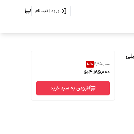
ورود | ثبت‌نام
لی
10
%
4,650,000
4,185,000
افزودن به سبد خرید