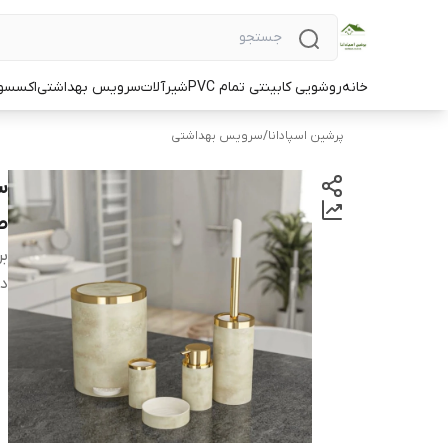
خانه
روشویی کابینتی تمام PVC
شیرآلات
سرویس بهداشتی
اکسسو
پرشین اسپادانا
/
سرویس بهداشتی
س
ط
بر
دس