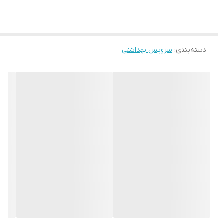
حجم خروجی آب 2 تا 8 لیتر (قابل تنظیم)
سرعت خروجی آب 2 لیتر بر ثانیه
دارای مخزن فوق باریک
دسته‌بندی
:
سرویس بهداشتی