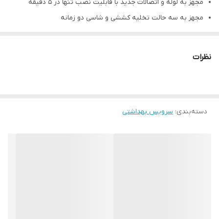
مجهز به لوله و اتصالات جدید با قابلیت نصب تنها در 5 دقیقه
مجهز به سه حالت تخلیه کششی و شاسی دو زمانه
اولین فلاشتانک دوزمانه ی کششی فشاری دنیا
مجهز به فلوتر (شناور) دیافراگمی بـی صـدا
نظرات
حجم خروجی آب 2 تا 7 لیتر (قابل تنظیم)
دارای مخزن فوق باریک
تولید شده از متریال های ABS و POM
دسته‌بندی
:
سرویس بهداشتی