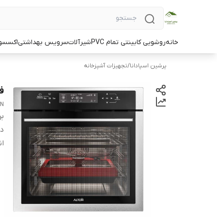
خانه
روشویی کابینتی تمام PVC
شیرآلات
سرویس بهداشتی
اکسسو
پرشین اسپادانا
/
تجهیزات آشپزخانه
فر 
ON
بر
دس
ان