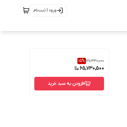
ورود | ثبت‌نام
15
%
77,330,000
65,730,500
افزودن به سبد خرید