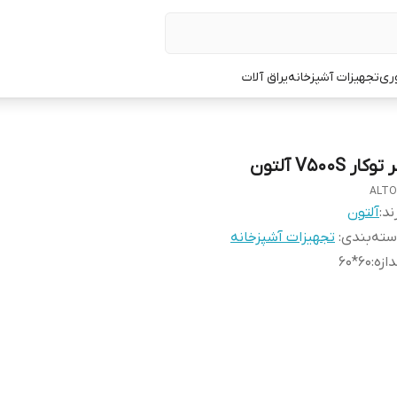
ری
تجهیزات آشپزخانه
یراق آلات
توکار V500S آلتون
ALT
ند:
آلتون
ته‌بندی
:
تجهیزات آشپزخانه
دازه
:
60*60