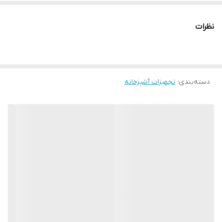
شعله-
۵ شعله
اجاق-گاز
نظرات
پلوپز
وسط
تنظیم-
ندارد
مجزا
دسته‌بندی
:
تجهیزات آشپزخانه
فندک
دارد
اتوماتیک
تاپ تایم
دارد
۲۴ ماه گارانتی و ۱۰ سال خدمات پس از فروش, سپر حرارتی,
توضیحات-
شیشه سکوریت مقاوم به ضربه و حرارت, صفحه استیل ضد
اجاق
زنگ خش دار, ولوم باکالیتی کلاسیک
روغنگیر
لعاب Easy to clean
زه لولا
ندارد