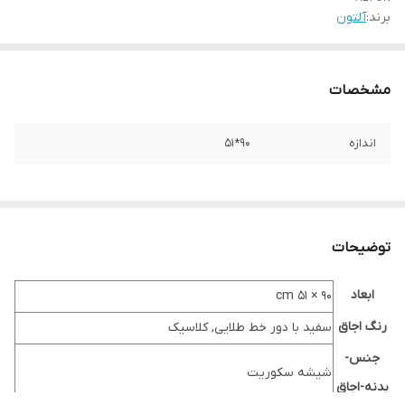
برند:
آلتون
مشخصات
اندازه
90*51
توضیحات
ابعاد
۹۰ × ۵۱ cm
رنگ اجاق
سفید با دور خط طلایی, کلاسیک
جنس-
شیشه سکوریت
بدنه-اجاق