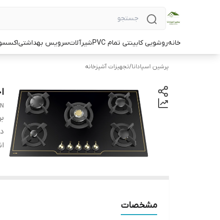
خانه
روشویی کابینتی تمام PVC
شیرآلات
سرویس بهداشتی
اکسسو
پرشین اسپادانا
/
تجهیزات آشپزخانه
اج
ON
بر
دس
ان
مشخصات