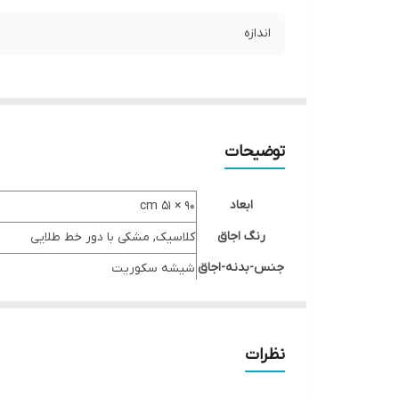
اندازه
توضیحات
ابعاد
۹۰ × ۵۱ cm
رنگ اجاق
کلاسیک, مشکی با دور خط طلایی
جنس-بدنه-اجاق
شیشه سکوریت
شعله-اجاق-گاز
۵ شعله
پلوپز
وسط
نظرات
تنظیم-مجزا
ندارد
فندک اتوماتیک
دارد