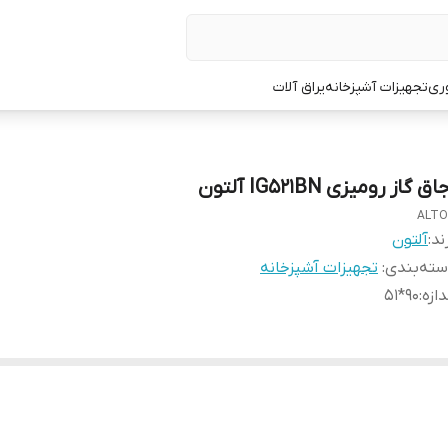
ری
تجهیزات آشپزخانه
یراق آلات
اق گاز رومیزی IG521BN آلتون
ALT
ند:
آلتون
ته‌بندی
:
تجهیزات آشپزخانه
دازه
:
90*51