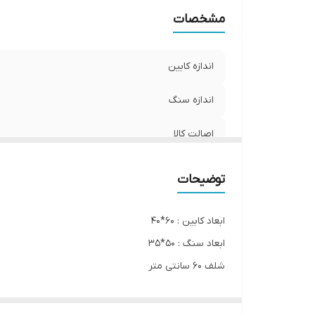
مشخصات
اندازه کابین
اندازه سنگ
اصالت کالا
توضیحات
ابعاد کابین : 60*40
ابعاد سنگ : 50*35
شلف 60 سانتی متر
آینه گرد 60 سانت لبه PVC
جنس کابین و شلف و لبه آینه تمام PVC ضدآب