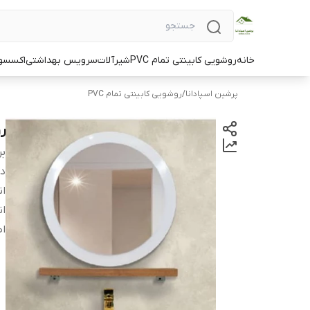
خانه
روشویی کابینتی تمام PVC
شیرآلات
سرویس بهداشتی
اکسسو
پرشین اسپادانا
/
روشویی کابینتی تمام PVC
ر
بر
دس
ان
ان
اص