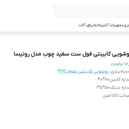
ری
تجهیزات آشپزخانه
یراق آلات
وشویی کابینتی فول ست سفید چوب مدل رونیسا
ند:
پرشین
ته‌بندی
:
روشویی کابینتی تمام PVC
دازه کابین
:
60*40
دازه سنگ
:
50*35
الت کالا
:
اصل