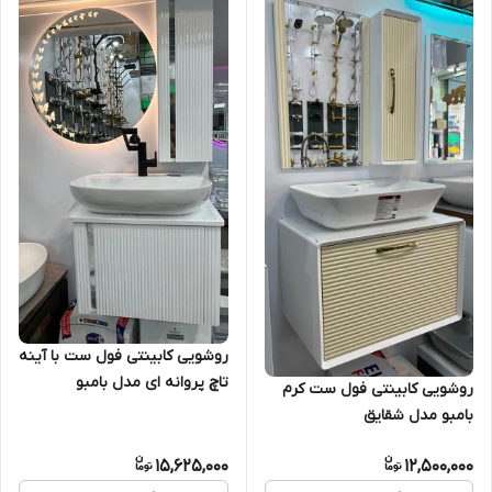
روشویی کابینتی فول ست با آینه
تاچ پروانه ای مدل بامبو
روشویی کابینتی فول ست کرم
بامبو مدل شقایق
15,625,000
12,500,000