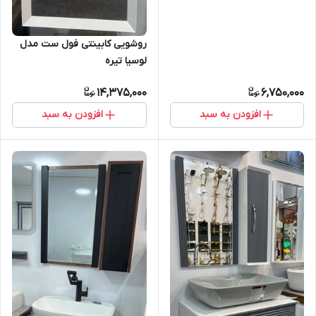
روشویی کابینتی فول ست مدل
لوسیا تیره
14,375,000
6,750,000
افزودن به سبد
افزودن به سبد