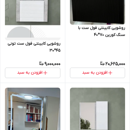
روشویی کابینتی فول ست با
سنگ کورین ۷۰*۴۰
روشویی کابینتی فول ست تونی
45*30
9,000,000
20,625,000
افزودن به سبد
افزودن به سبد