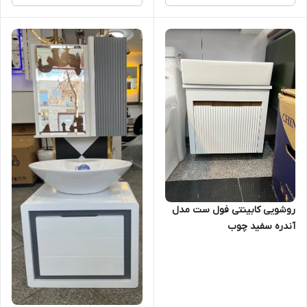
روشویی کابینتی فول ست مدل
آندره سفید چوب