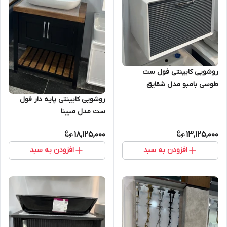
روشویی کابینتی فول ست
طوسی بامبو مدل شقایق
روشویی کابینتی پایه دار فول
ست مدل مبینا
18,125,000
13,125,000
افزودن به سبد
افزودن به سبد