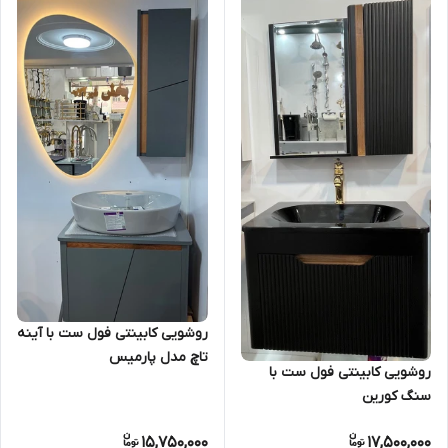
روشویی کابینتی فول ست با آینه
تاچ مدل پارمیس
روشویی کابینتی فول ست با
سنگ کورین
15,750,000
17,500,000