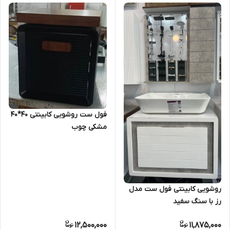
فول ست روشویی کابینتی 40*40
مشکی چوب
روشویی کابینتی فول ست مدل
رز با سنگ سفید
12,500,000
11,875,000