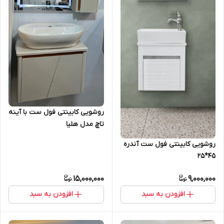
روشویی کابینتی فول ست با آینه
تاچ مدل هلیا
روشویی کابینتی فول ست آندره
45*25
15,000,000
9,000,000
افزودن به سبد
افزودن به سبد