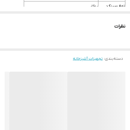
نوع سینک:
روکار
جامایع:
جامایع دارد
نظرات
عمق لگن:
18 سانتی متر
سایر مشخصات:
ضخامت ورق 0/7 میلی متر-همراه با سیفون
دسته‌بندی
:
تجهیزات آشپزخانه