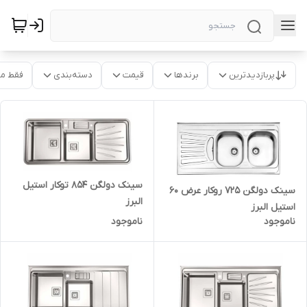
پربازدیدترین
برندها
قیمت
دسته‌بندی
فقط م
سینک دولگن 854 توکار استیل
سینک دولگن 725 روکار عرض 60
البرز
استیل البرز
ناموجود
ناموجود