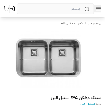
پرشین اسپادانا
/
تجهیزات آشپزخانه
سینک دولگن 935 استیل البرز
برند:
استیل البرز