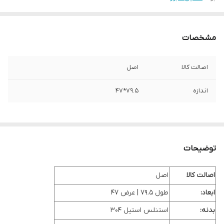
مشخصات
اصالت کالا
اصل
اندازه
79.5*47
توضیحات
اصالت کالا
اصل
ابعاد:
طول 79.5 | عرض 47
بدنه:
استنلس استیل 304