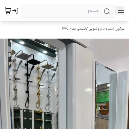
پرشین اسپادانا
/
روشویی کابینتی تمام PVC