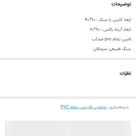
توضیحات
ابعاد کابین با سنگ : 60*40
ابعاد آینه باکس : 60*60
کابین تمام pvc ضدآب
سنگ طبیعی سیمکان
بدون شیر روشویی
نظرات
دسته‌بندی
:
روشویی کابینتی تمام PVC