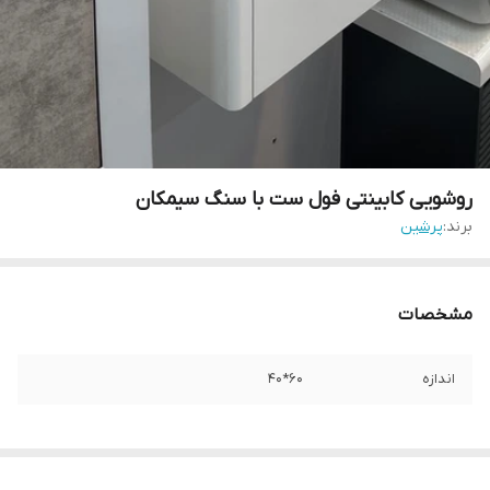
روشویی کابینتی فول ست با سنگ سیمکان
برند:
پرشین
مشخصات
اندازه
60*40